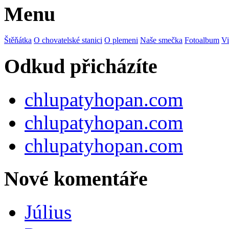
Menu
Štěňátka
O chovatelské stanici
O plemeni
Naše smečka
Fotoalbum
Vi
Odkud přicházíte
chlupatyhopan.com
chlupatyhopan.com
chlupatyhopan.com
Nové komentáře
Július