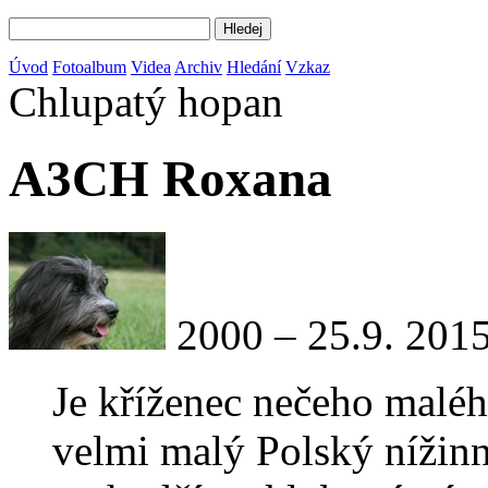
Úvod
Fotoalbum
Videa
Archiv
Hledání
Vzkaz
Chlupatý hopan
A3CH Roxana
2000 – 25.9. 201
Je kříženec nečeho maléh
velmi malý Polský nížinný