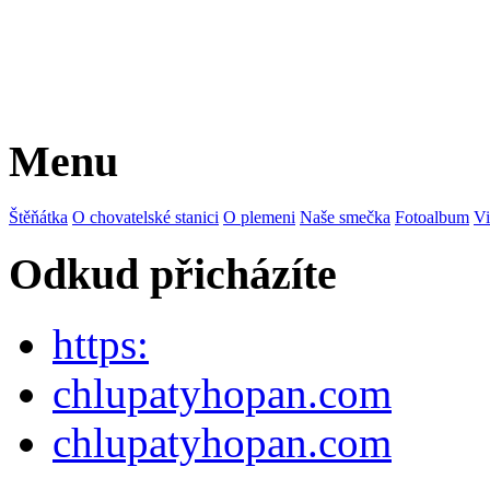
Menu
Štěňátka
O chovatelské stanici
O plemeni
Naše smečka
Fotoalbum
Vi
Odkud přicházíte
https:
chlupatyhopan.com
chlupatyhopan.com