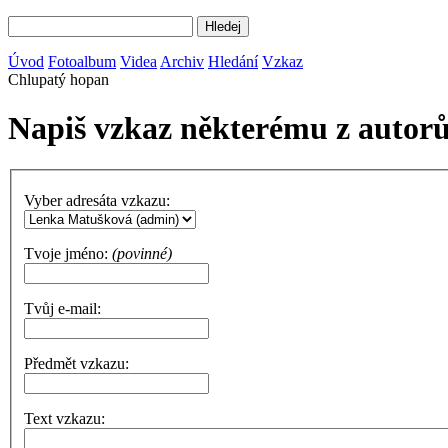
Úvod
Fotoalbum
Videa
Archiv
Hledání
Vzkaz
Chlupatý hopan
Napiš vzkaz některému z autor
Vyber adresáta vzkazu:
Tvoje jméno:
(povinné)
Tvůj e-mail:
Předmět vzkazu:
Text vzkazu: