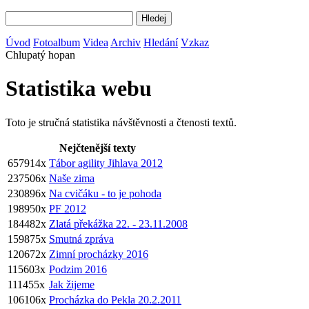
Úvod
Fotoalbum
Videa
Archiv
Hledání
Vzkaz
Chlupatý hopan
Statistika webu
Toto je stručná statistika návštěvnosti a čtenosti textů.
Nejčtenější texty
657914x
Tábor agility Jihlava 2012
237506x
Naše zima
230896x
Na cvičáku - to je pohoda
198950x
PF 2012
184482x
Zlatá překážka 22. - 23.11.2008
159875x
Smutná zpráva
120672x
Zimní procházky 2016
115603x
Podzim 2016
111455x
Jak žijeme
106106x
Procházka do Pekla 20.2.2011