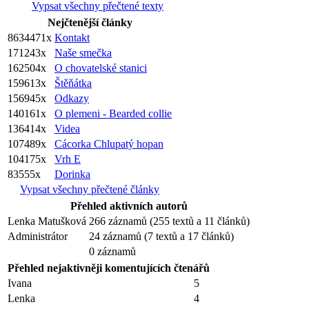
Vypsat všechny přečtené texty
Nejčtenější články
8634471x
Kontakt
171243x
Naše smečka
162504x
O chovatelské stanici
159613x
Štěňátka
156945x
Odkazy
140161x
O plemeni - Bearded collie
136414x
Videa
107489x
Cácorka Chlupatý hopan
104175x
Vrh E
83555x
Dorinka
Vypsat všechny přečtené články
Přehled aktivních autorů
Lenka Matušková
266 záznamů (255 textů a 11 článků)
Administrátor
24 záznamů (7 textů a 17 článků)
0 záznamů
Přehled nejaktivněji komentujících čtenářů
Ivana
5
Lenka
4