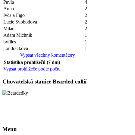
Pavla
4
Anna
2
Ivča a Figo
2
Lucie Svobodová
2
Milan
2
Adam Michnik
1
byfiles
1
j.ondrackova
1
Vypsat všechny komentátory
Statistika prohlížečů (7 dní)
Vypsat prohlížeče podle počtu
Chovatelská stanice Bearded collií
Menu