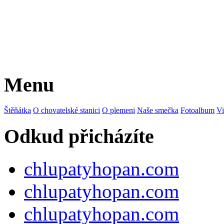
Menu
Štěňátka
O chovatelské stanici
O plemeni
Naše smečka
Fotoalbum
Vi
Odkud přicházíte
chlupatyhopan.com
chlupatyhopan.com
chlupatyhopan.com