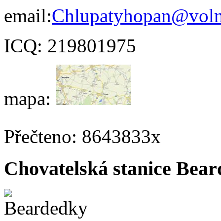
email:
Chlupatyhopan@
vol
ICQ: 219801975
mapa:
Přečteno: 8643833x
Chovatelská stanice Beard