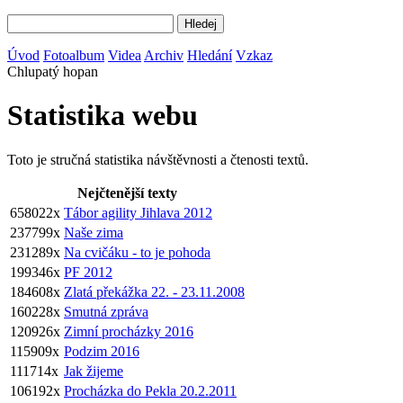
Úvod
Fotoalbum
Videa
Archiv
Hledání
Vzkaz
Chlupatý hopan
Statistika webu
Toto je stručná statistika návštěvnosti a čtenosti textů.
Nejčtenější texty
658022x
Tábor agility Jihlava 2012
237799x
Naše zima
231289x
Na cvičáku - to je pohoda
199346x
PF 2012
184608x
Zlatá překážka 22. - 23.11.2008
160228x
Smutná zpráva
120926x
Zimní procházky 2016
115909x
Podzim 2016
111714x
Jak žijeme
106192x
Procházka do Pekla 20.2.2011