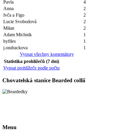
Pavla
4
Anna
2
Ivča a Figo
2
Lucie Svobodová
2
Milan
2
Adam Michnik
1
byfiles
1
j.ondrackova
1
Vypsat všechny komentátory
Statistika prohlížečů (7 dní)
Vypsat prohlížeče podle počtu
Chovatelská stanice Bearded collií
Menu