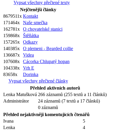
Vypsat všechny přečtené texty
Nejčtenější články
8679511x
Kontakt
171464x
Naše smečka
162781x
O chovatelské stanici
159868x
Štěňátka
157265x
Odkazy
140385x
O plemeni - Bearded collie
136687x
Videa
107608x
Cácorka Chlupatý hopan
104338x
Vrh E
83658x
Dorinka
Vypsat všechny přečtené články
Přehled aktivních autorů
Lenka Matušková
266 záznamů (255 textů a 11 článků)
Administrátor
24 záznamů (7 textů a 17 článků)
0 záznamů
Přehled nejaktivněji komentujících čtenářů
Ivana
5
Lenka
4