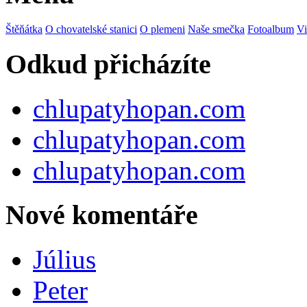
Štěňátka
O chovatelské stanici
O plemeni
Naše smečka
Fotoalbum
Vi
Odkud přicházíte
chlupatyhopan.com
chlupatyhopan.com
chlupatyhopan.com
Nové komentáře
Július
Peter