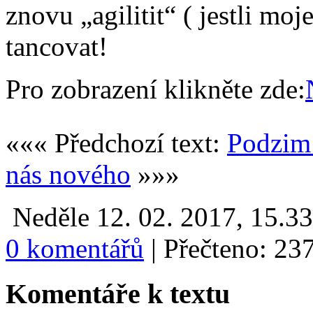
znovu „agilitit“ ( jestli moj
tancovat!
Pro zobrazení klikněte zde:
««« Předchozí text:
Podzim
nás nového
»»»
Neděle 12. 02. 2017, 15.3
0 komentářů
|
Přečteno: 23
Komentáře k textu