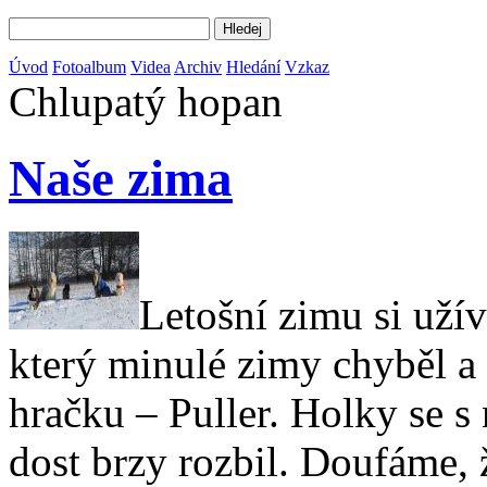
Úvod
Fotoalbum
Videa
Archiv
Hledání
Vzkaz
Chlupatý hopan
Naše zima
Letošní zimu si uží
který minulé zimy chyběl a
hračku – Puller. Holky se s
dost brzy rozbil. Doufáme,