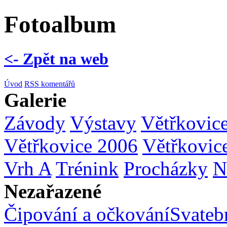
Fotoalbum
<- Zpět na web
Úvod
RSS komentářů
Galerie
Závody
Výstavy
Větřkovic
Větřkovice 2006
Větřkovic
Vrh A
Trénink
Procházky
N
Nezařazené
Čipování a očkování
Svatebn