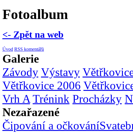
Fotoalbum
<- Zpět na web
Úvod
RSS komentářů
Galerie
Závody
Výstavy
Větřkovic
Větřkovice 2006
Větřkovic
Vrh A
Trénink
Procházky
N
Nezařazené
Čipování a očkování
Svatebn