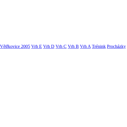
Větřkovice 2005
Vrh E
Vrh D
Vrh C
Vrh B
Vrh A
Trénink
Procházky