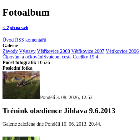
Fotoalbum
<- Zpět na web
Úvod
RSS komentářů
Galerie
Závody
Výstavy
Větřkovice 2008
Větřkovice 2007
Větřkovice 2006
Čipování a očkování
Svatební cesta Cecilky 19.4.
Počet fotografií:
10526
Poslední fotka
Pondělí 3. 08. 2026, 12.53
Trénink obedience Jihlava 9.6.2013
Galerie založena dne Pondělí 10. 06. 2013, 20.44.