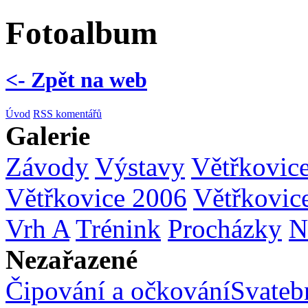
Fotoalbum
<- Zpět na web
Úvod
RSS komentářů
Galerie
Závody
Výstavy
Větřkovic
Větřkovice 2006
Větřkovic
Vrh A
Trénink
Procházky
N
Nezařazené
Čipování a očkování
Svatebn