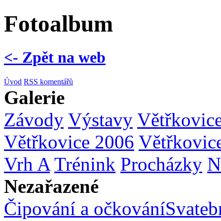
Fotoalbum
<- Zpět na web
Úvod
RSS komentářů
Galerie
Závody
Výstavy
Větřkovic
Větřkovice 2006
Větřkovic
Vrh A
Trénink
Procházky
N
Nezařazené
Čipování a očkování
Svatebn