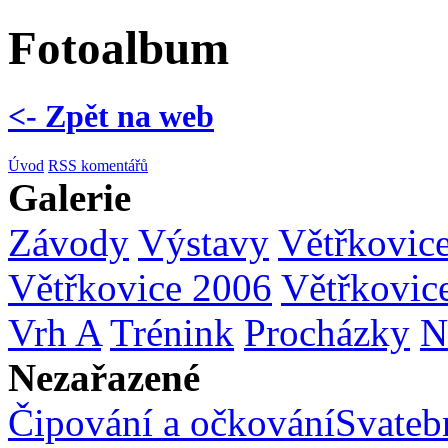
Fotoalbum
<- Zpět na web
Úvod
RSS komentářů
Galerie
Závody
Výstavy
Větřkovic
Větřkovice 2006
Větřkovic
Vrh A
Trénink
Procházky
N
Nezařazené
Čipování a očkování
Svatebn