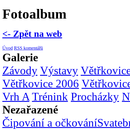
Fotoalbum
<- Zpět na web
Úvod
RSS komentářů
Galerie
Závody
Výstavy
Větřkovic
Větřkovice 2006
Větřkovic
Vrh A
Trénink
Procházky
N
Nezařazené
Čipování a očkování
Svatebn