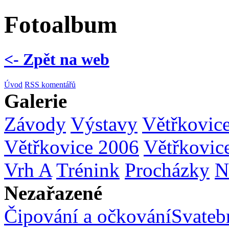
Fotoalbum
<- Zpět na web
Úvod
RSS komentářů
Galerie
Závody
Výstavy
Větřkovic
Větřkovice 2006
Větřkovic
Vrh A
Trénink
Procházky
N
Nezařazené
Čipování a očkování
Svatebn