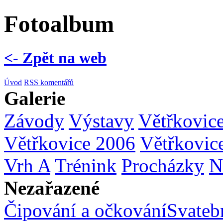
Fotoalbum
<- Zpět na web
Úvod
RSS komentářů
Galerie
Závody
Výstavy
Větřkovic
Větřkovice 2006
Větřkovic
Vrh A
Trénink
Procházky
N
Nezařazené
Čipování a očkování
Svatebn