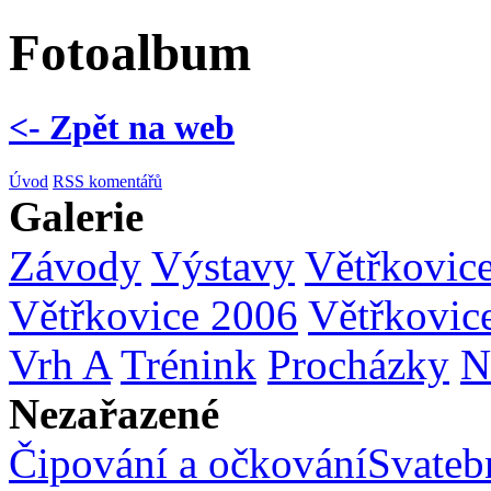
Fotoalbum
<- Zpět na web
Úvod
RSS komentářů
Galerie
Závody
Výstavy
Větřkovic
Větřkovice 2006
Větřkovic
Vrh A
Trénink
Procházky
N
Nezařazené
Čipování a očkování
Svatebn