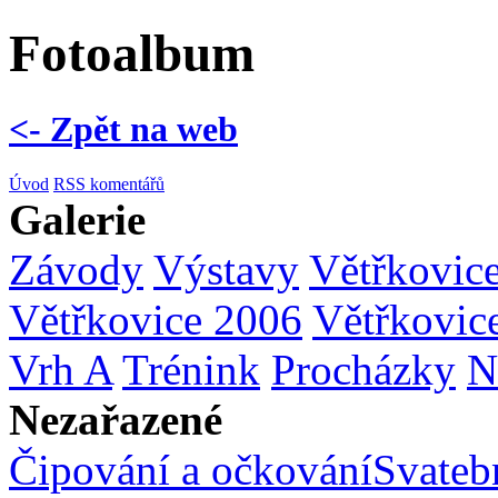
Fotoalbum
<- Zpět na web
Úvod
RSS komentářů
Galerie
Závody
Výstavy
Větřkovic
Větřkovice 2006
Větřkovic
Vrh A
Trénink
Procházky
N
Nezařazené
Čipování a očkování
Svatebn