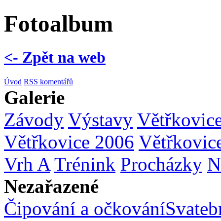
Fotoalbum
<- Zpět na web
Úvod
RSS komentářů
Galerie
Závody
Výstavy
Větřkovic
Větřkovice 2006
Větřkovic
Vrh A
Trénink
Procházky
N
Nezařazené
Čipování a očkování
Svatebn