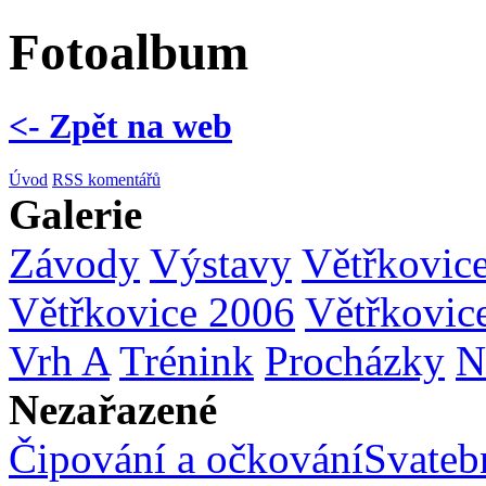
Fotoalbum
<- Zpět na web
Úvod
RSS komentářů
Galerie
Závody
Výstavy
Větřkovic
Větřkovice 2006
Větřkovic
Vrh A
Trénink
Procházky
N
Nezařazené
Čipování a očkování
Svatebn