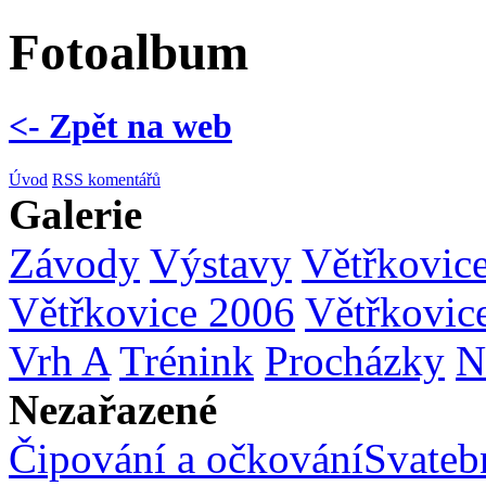
Fotoalbum
<- Zpět na web
Úvod
RSS komentářů
Galerie
Závody
Výstavy
Větřkovic
Větřkovice 2006
Větřkovic
Vrh A
Trénink
Procházky
N
Nezařazené
Čipování a očkování
Svatebn