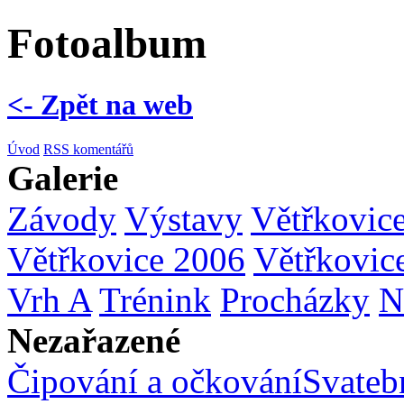
Fotoalbum
<- Zpět na web
Úvod
RSS komentářů
Galerie
Závody
Výstavy
Větřkovic
Větřkovice 2006
Větřkovic
Vrh A
Trénink
Procházky
N
Nezařazené
Čipování a očkování
Svatebn