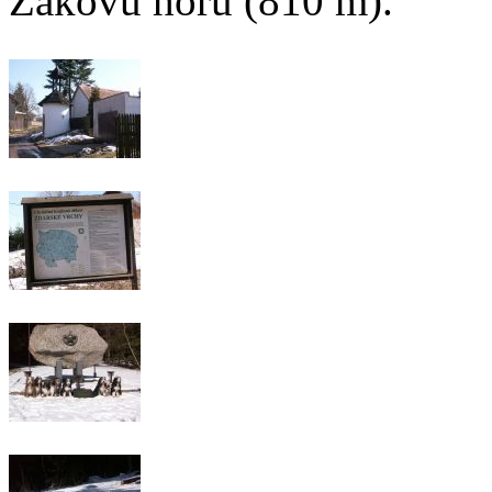
Žákovu horu (810 m).