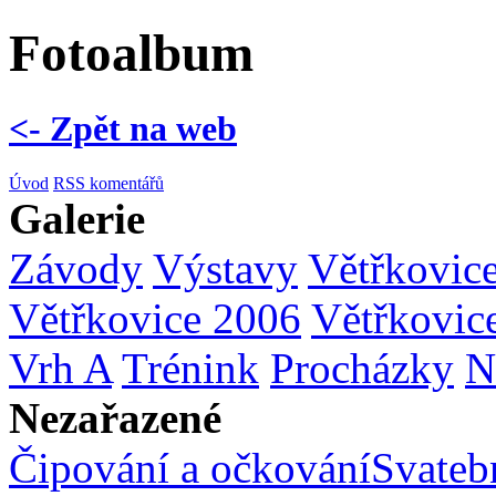
Fotoalbum
<- Zpět na web
Úvod
RSS komentářů
Galerie
Závody
Výstavy
Větřkovic
Větřkovice 2006
Větřkovic
Vrh A
Trénink
Procházky
N
Nezařazené
Čipování a očkování
Svatebn