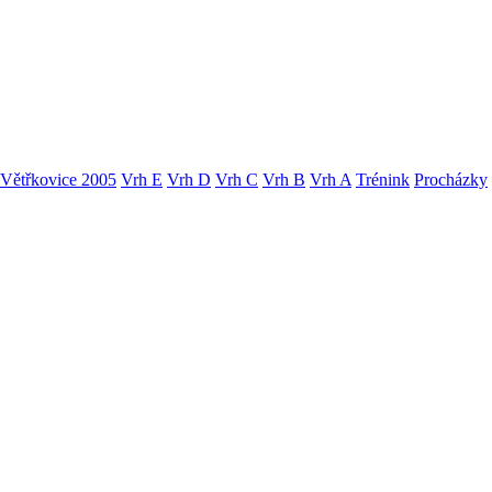
Větřkovice 2005
Vrh E
Vrh D
Vrh C
Vrh B
Vrh A
Trénink
Procházky