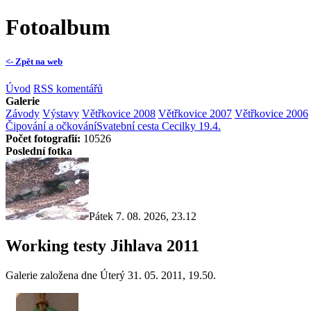
Fotoalbum
<- Zpět na web
Úvod
RSS komentářů
Galerie
Závody
Výstavy
Větřkovice 2008
Větřkovice 2007
Větřkovice 2006
Čipování a očkování
Svatební cesta Cecilky 19.4.
Počet fotografií:
10526
Poslední fotka
Pátek 7. 08. 2026, 23.12
Working testy Jihlava 2011
Galerie založena dne Úterý 31. 05. 2011, 19.50.