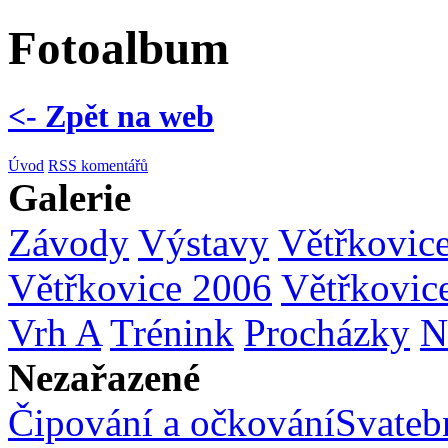
Fotoalbum
<- Zpět na web
Úvod
RSS komentářů
Galerie
Závody
Výstavy
Větřkovic
Větřkovice 2006
Větřkovic
Vrh A
Trénink
Procházky
N
Nezařazené
Čipování a očkování
Svatebn