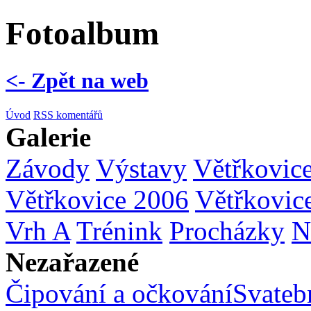
Fotoalbum
<- Zpět na web
Úvod
RSS komentářů
Galerie
Závody
Výstavy
Větřkovic
Větřkovice 2006
Větřkovic
Vrh A
Trénink
Procházky
N
Nezařazené
Čipování a očkování
Svatebn